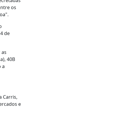
ecretadas
entre os
oa".
o
14 de
 as
a), 40B
o a
 Carris,
ercados e