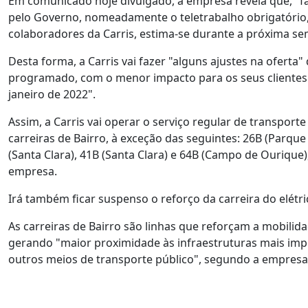
Em comunicado hoje divulgado, a empresa revela que, "
pelo Governo, nomeadamente o teletrabalho obrigatório, 
colaboradores da Carris, estima-se durante a próxima se
Desta forma, a Carris vai fazer "alguns ajustes na ofert
programado, com o menor impacto para os seus clientes"
janeiro de 2022".
Assim, a Carris vai operar o serviço regular de transport
carreiras de Bairro, à exceção das seguintes: 26B (Parque 
(Santa Clara), 41B (Santa Clara) e 64B (Campo de Ourique
empresa.
Irá também ficar suspenso o reforço da carreira do elétr
As carreiras de Bairro são linhas que reforçam a mobilid
gerando "maior proximidade às infraestruturas mais imp
outros meios de transporte público", segundo a empresa