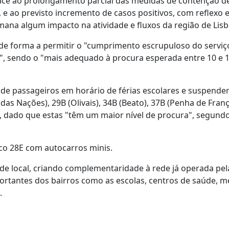
face ao prolongamento parcial das medidas de contenção d
e ao previsto incremento de casos positivos, com reflexo 
mana algum impacto na atividade e fluxos da região de Lisb
a" de forma a permitir o "cumprimento escrupuloso do serviç
, sendo o "mais adequado à procura esperada entre 10 e 
e de passageiros em horário de férias escolares e suspender
das Nações), 29B (Olivais), 34B (Beato), 37B (Penha de Franç
), dado que estas "têm um maior nível de procura", segund
ico 28E com autocarros minis.
ade local, criando complementaridade à rede já operada pela
ortantes dos bairros como as escolas, centros de saúde, m
.