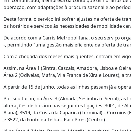
Em comunicado, a empresa dá conta que os horários de 
operação, com adaptações à procura sazonal e ao período
Desta forma, o serviço irá sofrer ajustes na oferta de t
os horários e serviços às necessidades de mobilidade car
De acordo com a Carris Metropolitana, o seu serviço organi
-, permitindo "uma gestão mais eficiente da oferta de tr
Com a chegada dos meses mais quentes, entram em vigor 
Assim, na Área 1 (Sintra, Cascais, Amadora, Lisboa e Oeir
Área 2 (Odivelas, Mafra, Vila Franca de Xira e Loures), a t
A partir de 15 de junho, todas as linhas passam já a ope
Por seu turno, na Área 3 (Almada, Sesimbra e Seixal), as
alterações de horário nas seguintes ligações: 3001, de Alm
Aiana), 3519, da Costa da Caparica (Terminal) – Corroios (
e 3522, da Fonte da Telha – Paio Pires (Centro).