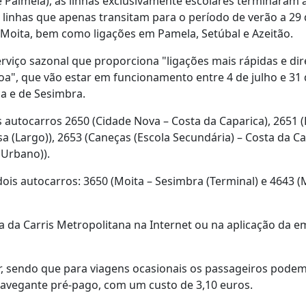
l e Palmela), as linhas exclusivamente escolares terminaram 
linhas que apenas transitam para o período de verão a 29 
 e Moita, bem como ligações em Pamela, Setúbal e Azeitão.
viço sazonal que proporciona "ligações mais rápidas e dir
oa", que vão estar em funcionamento entre 4 de julho e 31
ca e de Sesimbra.
s autocarros 2650 (Cidade Nova – Costa da Caparica), 2651 (
sa (Largo)), 2653 (Caneças (Escola Secundária) – Costa da Ca
 Urbano)).
dois autocarros: 3650 (Moita – Sesimbra (Terminal) e 4643 (
 da Carris Metropolitana na Internet ou na aplicação da 
, sendo que para viagens ocasionais os passageiros podem
 navegante pré-pago, com um custo de 3,10 euros.