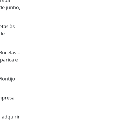
a sua
de junho,
etas às
 de
Bucelas –
parica e
Montijo
empresa
 adquirir