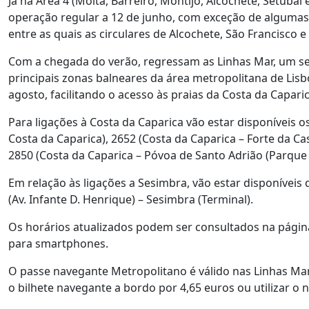
Já na Área 4 (Moita, Barreiro, Montijo, Alcochete, Setúba
operação regular a 12 de junho, com exceção de algumas 
entre as quais as circulares de Alcochete, São Francisco
Com a chegada do verão, regressam as Linhas Mar, um ser
principais zonas balneares da área metropolitana de Lisb
agosto, facilitando o acesso às praias da Costa da Capari
Para ligações à Costa da Caparica vão estar disponíveis o
Costa da Caparica), 2652 (Costa da Caparica – Forte da Ca
2850 (Costa da Caparica – Póvoa de Santo Adrião (Parque
Em relação às ligações a Sesimbra, vão estar disponíveis 
(Av. Infante D. Henrique) – Sesimbra (Terminal).
Os horários atualizados podem ser consultados na página
para smartphones.
O passe navegante Metropolitano é válido nas Linhas Mar
o bilhete navegante a bordo por 4,65 euros ou utilizar o