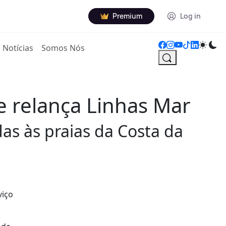
Premium
Log in
Notícias
Somos Nós
e relança Linhas Mar
as às praias da Costa da
viço