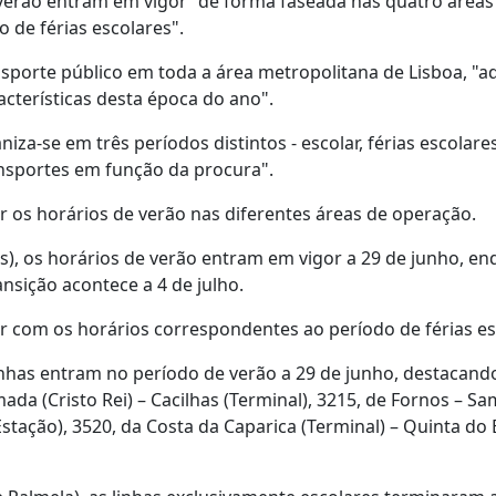
verão entram em vigor "de forma faseada nas quatro áreas
 de férias escolares".
ransporte público em toda a área metropolitana de Lisboa, 
acterísticas desta época do ano".
za-se em três períodos distintos - escolar, férias escolare
ansportes em função da procura".
os horários de verão nas diferentes áreas de operação.
as), os horários de verão entram em vigor a 29 de junho, e
ransição acontece a 4 de julho.
rar com os horários correspondentes ao período de férias es
 linhas entram no período de verão a 29 de junho, destacand
ada (Cristo Rei) – Cacilhas (Terminal), 3215, de Fornos – Sa
Estação), 3520, da Costa da Caparica (Terminal) – Quinta do 