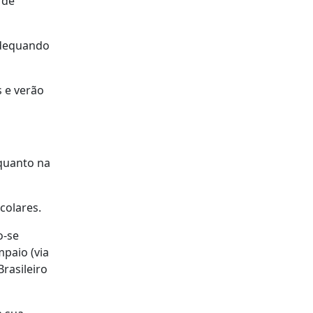
 de
"adequando
s e verão
nquanto na
colares.
o-se
mpaio (via
Brasileiro