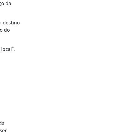
ço da
m destino
ão do
local”.
da
ser