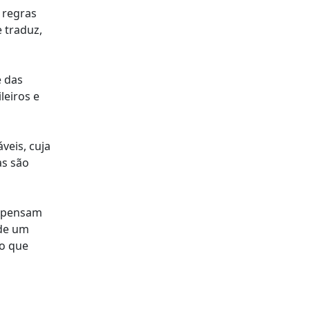
 regras
e traduz,
e das
leiros e
veis, cuja
as são
ispensam
 de um
 o que