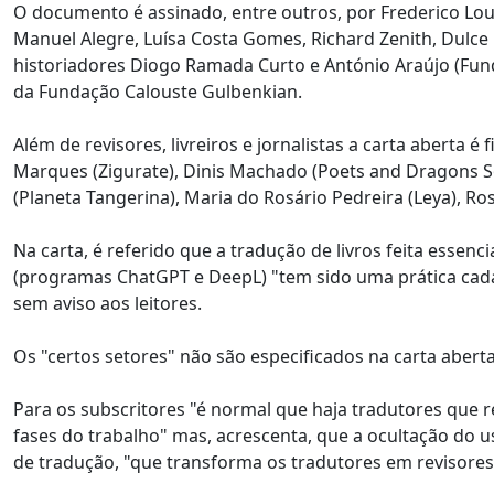
O documento é assinado, entre outros, por Frederico Loure
Manuel Alegre, Luísa Costa Gomes, Richard Zenith, Dulce 
historiadores Diogo Ramada Curto e António Araújo (Fund
da Fundação Calouste Gulbenkian.
Além de revisores, livreiros e jornalistas a carta aberta 
Marques (Zigurate), Dinis Machado (Poets and Dragons Soc
(Planeta Tangerina), Maria do Rosário Pedreira (Leya), Ro
Na carta, é referido que a tradução de livros feita essenc
(programas ChatGPT e DeepL) "tem sido uma prática cada 
sem aviso aos leitores.
Os "certos setores" não são especificados na carta abert
Para os subscritores "é normal que haja tradutores que
fases do trabalho" mas, acrescenta, que a ocultação do 
de tradução, "que transforma os tradutores em revisore