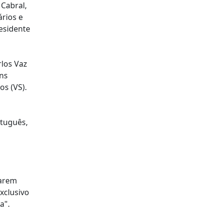
 Cabral,
ários e
esidente
rlos Vaz
ins
os (VS).
rtuguês,
tarem
xclusivo
a".