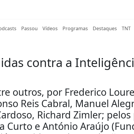
rent)
odcasts
Passou
Vídeos
Programas
Destaques
TNT
as contra a Inteligência
e outros, por Frederico Loure
fonso Reis Cabral, Manuel Aleg
ardoso, Richard Zimler; pelos 
a Curto e António Araújo (Fu