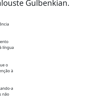
Calouste Gulbenkian.
ência
mento
à língua
que o
enção à
itando-a
s não