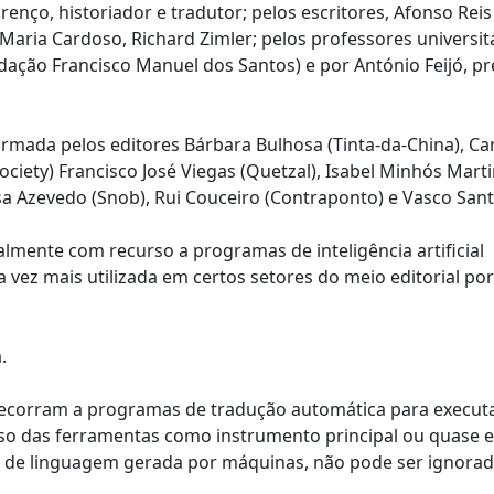
nço, historiador e tradutor; pelos escritores, Afonso Reis
Maria Cardoso, Richard Zimler; pelos professores universit
ação Francisco Manuel dos Santos) e por António Feijó, pr
é firmada pelos editores Bárbara Bulhosa (Tinta-da-China), Ca
iety) Francisco José Viegas (Quetzal), Isabel Minhós Mart
sa Azevedo (Snob), Rui Couceiro (Contraponto) e Vasco Sant
ialmente com recurso a programas de inteligência artificial
vez mais utilizada em certos setores do meio editorial po
a.
 recorram a programas de tradução automática para execu
uso das ferramentas como instrumento principal ou quase e
s de linguagem gerada por máquinas, não pode ser ignorad