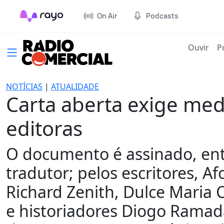
On Air
Podcasts
(cur
Ouvir
P
NOTÍCIAS
|
ATUALIDADE
Carta aberta exige medid
editoras
O documento é assinado, entr
tradutor; pelos escritores, A
Richard Zenith, Dulce Maria C
e historiadores Diogo Ramad