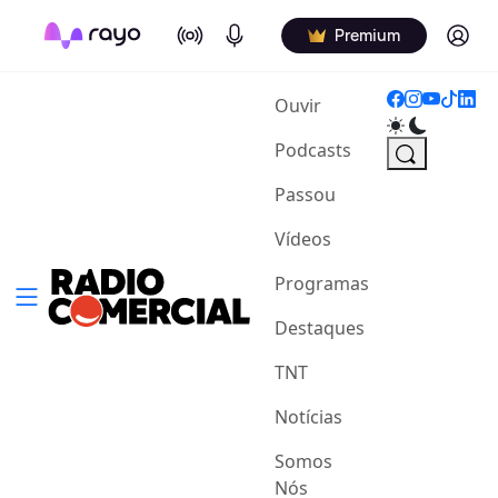
On Air
Podcasts
Log in
Premium
(current)
Ouvir
Podcasts
Passou
Vídeos
Programas
Destaques
TNT
Notícias
Somos
Nós