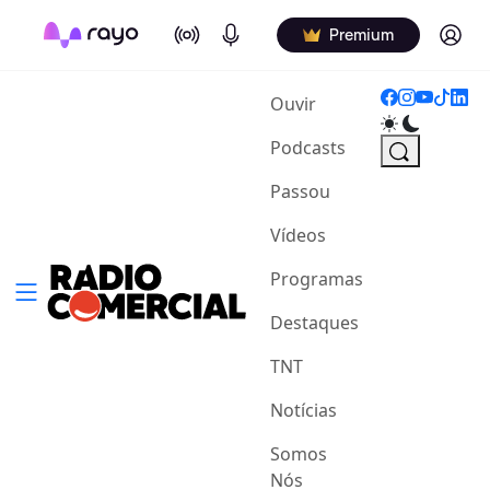
On Air
Podcasts
Log in
Premium
(current)
Ouvir
Podcasts
Passou
Vídeos
Programas
Destaques
TNT
Notícias
Somos
Nós