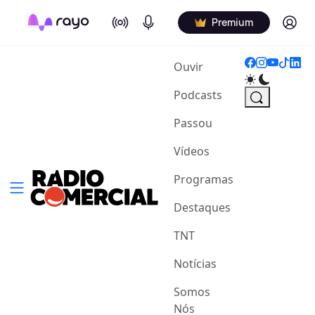
On Air
Podcasts
Log in
Premium
(current)
Ouvir
Podcasts
Passou
Vídeos
Programas
Destaques
TNT
Notícias
Somos
Nós