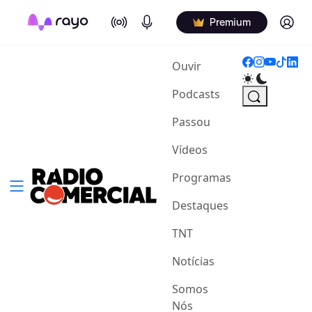
On Air
Podcasts
Log in
Premium
(current)
Ouvir
Podcasts
Passou
Vídeos
Programas
Destaques
TNT
Notícias
Somos
Nós