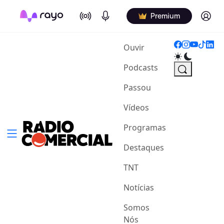
On Air
Podcasts
Log in
Premium
(current)
Ouvir
Podcasts
Passou
Vídeos
Programas
Destaques
TNT
Notícias
Somos
Nós