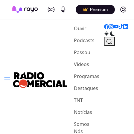
On Air
Podcasts
Log in
Premium
(current)
Ouvir
Podcasts
Passou
Vídeos
Programas
Destaques
TNT
Notícias
Somos
Nós