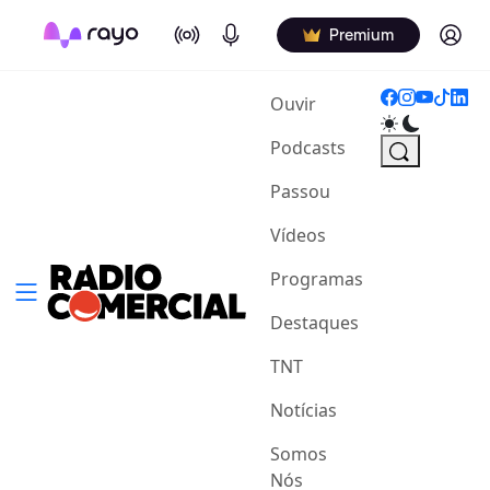
On Air
Podcasts
Log in
Premium
(current)
Ouvir
Podcasts
Passou
Vídeos
Programas
Destaques
TNT
Notícias
Somos
Nós