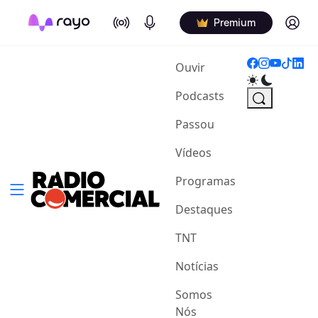
On Air
Podcasts
Log in
Premium
(current)
Ouvir
Podcasts
Passou
Vídeos
Programas
Destaques
TNT
Notícias
Somos
Nós