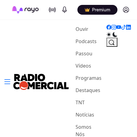
On Air
Podcasts
Log in
Premium
(current)
Ouvir
Podcasts
Passou
Vídeos
Programas
Destaques
TNT
Notícias
Somos
Nós