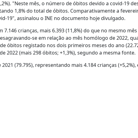
1,2%). "Neste mês, o número de óbitos devido a covid-19 de
ntando 1,8% do total de óbitos. Comparativamente a feverei
vid-19", assinalou o INE no documento hoje divulgado.
m 7.146 crianças, mais 6.393 (11,8%) do que no mesmo mês
6, desagravando-se em relação ao mês homólogo de 2022, q
 de óbitos registado nos dois primeiros meses do ano (22.72
de 2022 (mais 298 óbitos; +1,3%), segundo a mesma fonte.
de 2021 (79.795), representando mais 4.184 crianças (+5,2%)