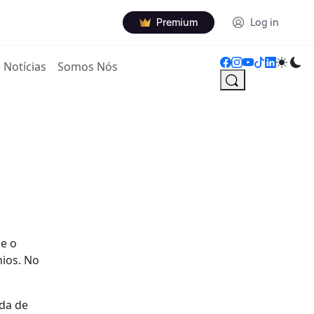
Premium
Log in
Notícias
Somos Nós
e o
nios. No
ida de