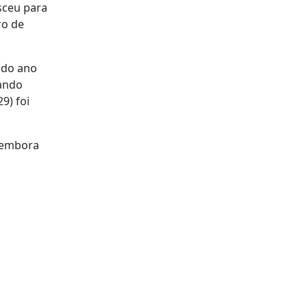
sceu para
ro de
 do ano
uando
9) foi
, embora