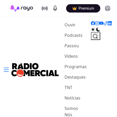
On Air
Podcasts
Log in
Premium
(current)
Ouvir
Podcasts
Passou
Vídeos
Programas
Destaques
TNT
Notícias
Somos
Nós