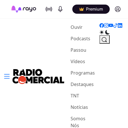
On Air
Podcasts
Log in
Premium
(current)
Ouvir
Podcasts
Passou
Vídeos
Programas
Destaques
TNT
Notícias
Somos
Nós