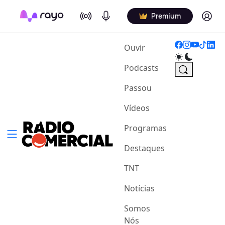
On Air
Podcasts
Log in
Premium
(current)
Ouvir
Podcasts
Passou
Vídeos
Programas
Destaques
TNT
Notícias
Somos
Nós