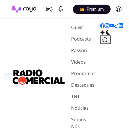
On Air
Podcasts
Log in
Premium
(current)
Ouvir
Podcasts
Passou
Vídeos
Programas
Destaques
TNT
Notícias
Somos
Nós