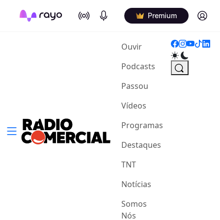
On Air
Podcasts
Log in
Premium
(current)
Ouvir
Podcasts
Passou
Vídeos
Programas
Destaques
TNT
Notícias
Somos
Nós