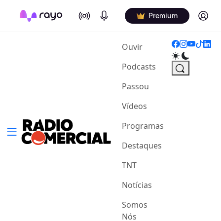
On Air
Podcasts
Log in
Premium
(current)
Ouvir
Podcasts
Passou
Vídeos
Programas
Destaques
TNT
Notícias
Somos
Nós