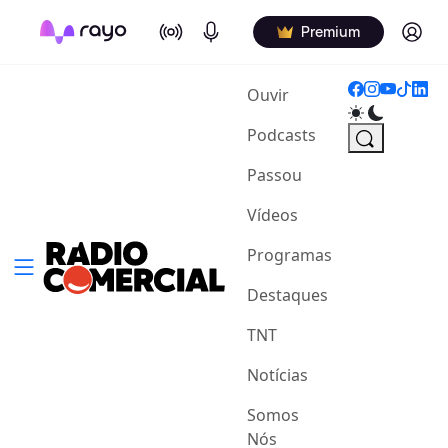
On Air
Podcasts
Log in
Premium
(current)
Ouvir
Podcasts
Passou
Vídeos
Programas
Destaques
TNT
Notícias
Somos
Nós