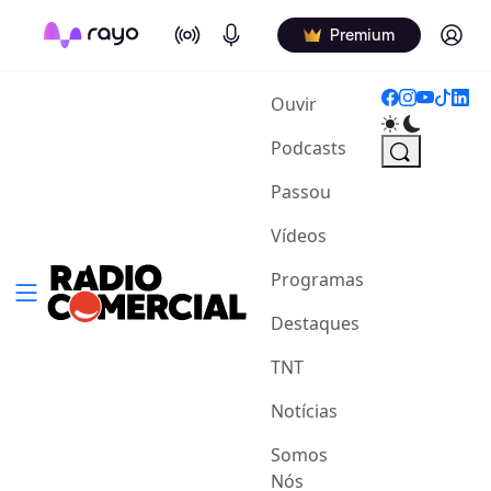
On Air
Podcasts
Log in
Premium
(current)
Ouvir
Podcasts
Passou
Vídeos
Programas
Destaques
TNT
Notícias
Somos
Nós