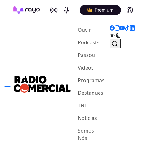
On Air
Podcasts
Log in
Premium
(current)
Ouvir
Podcasts
Passou
Vídeos
Programas
Destaques
TNT
Notícias
Somos
Nós