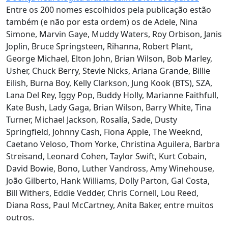
Entre os 200 nomes escolhidos pela publicação estão
também (e não por esta ordem) os de Adele, Nina
Simone, Marvin Gaye, Muddy Waters, Roy Orbison, Janis
Joplin, Bruce Springsteen, Rihanna, Robert Plant,
George Michael, Elton John, Brian Wilson, Bob Marley,
Usher, Chuck Berry, Stevie Nicks, Ariana Grande, Billie
Eilish, Burna Boy, Kelly Clarkson, Jung Kook (BTS), SZA,
Lana Del Rey, Iggy Pop, Buddy Holly, Marianne Faithfull,
Kate Bush, Lady Gaga, Brian Wilson, Barry White, Tina
Turner, Michael Jackson, Rosalía, Sade, Dusty
Springfield, Johnny Cash, Fiona Apple, The Weeknd,
Caetano Veloso, Thom Yorke, Christina Aguilera, Barbra
Streisand, Leonard Cohen, Taylor Swift, Kurt Cobain,
David Bowie, Bono, Luther Vandross, Amy Winehouse,
João Gilberto, Hank Williams, Dolly Parton, Gal Costa,
Bill Withers, Eddie Vedder, Chris Cornell, Lou Reed,
Diana Ross, Paul McCartney, Anita Baker, entre muitos
outros.