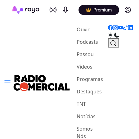
On Air
Podcasts
Log in
Premium
(current)
Ouvir
Podcasts
Passou
Vídeos
Programas
Destaques
TNT
Notícias
Somos
Nós