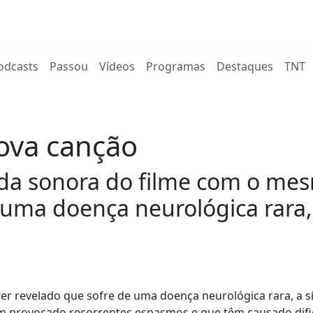
rent)
odcasts
Passou
Vídeos
Programas
Destaques
TNT
ova canção
anda sonora do filme com o m
e uma doença neurológica rara
 ter revelado que sofre de uma doença neurológica rara, a 
em provocado recorrentes espasmos e que têm causado dif