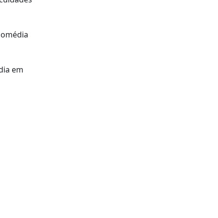
 comédia
 dia em