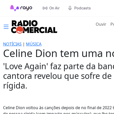
On Air
Podcasts
(cur
Ouvir
P
NOTÍCIAS
|
MÚSICA
Celine Dion tem uma n
'Love Again' faz parte da b
cantora revelou que sofre d
rígida.
Celine Dion voltou às canções depois de no final de 2022
de pessoa rígida (com impacto nos músculos), que lhe t