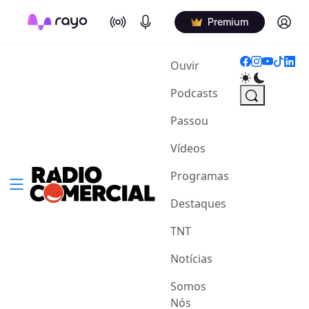
On Air
Podcasts
Log in
Premium
(current)
Ouvir
Podcasts
Passou
Vídeos
Programas
Destaques
TNT
Notícias
Somos
Nós