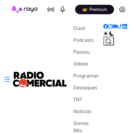
On Air
Podcasts
Log in
Premium
(current)
Ouvir
Podcasts
Passou
Vídeos
Programas
Destaques
TNT
Notícias
Somos
Nós