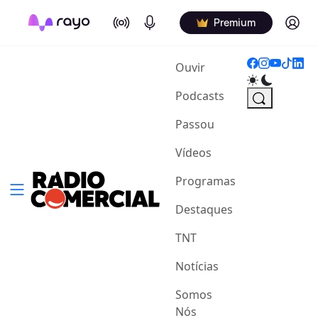
On Air
Podcasts
Log in
Premium
(current)
Ouvir
Podcasts
Passou
Vídeos
Programas
Destaques
TNT
Notícias
Somos
Nós