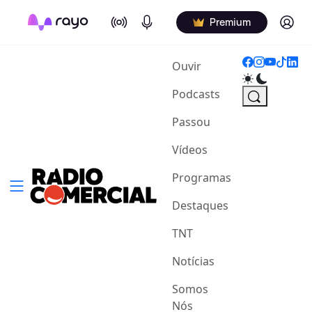
On Air
Podcasts
Log in
Premium
(current)
Ouvir
Podcasts
Passou
Vídeos
Programas
Destaques
TNT
Notícias
Somos
Nós