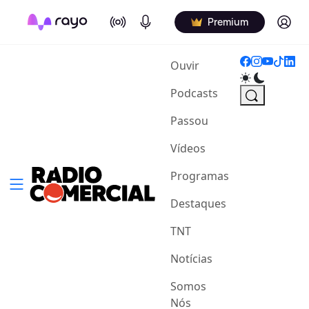
On Air
Podcasts
Log in
Premium
(current)
Ouvir
Podcasts
Passou
Vídeos
Programas
Destaques
TNT
Notícias
Somos
Nós