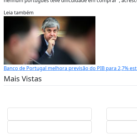
nenhum português teve dificuldade em comprar”, acresc
Leia também
Banco de Portugal melhora previsão do PIB para 2,7% es
Mais Vistas