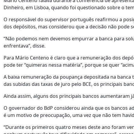
Mário Centeno falava durante a conferência de apresent
Dinheiro, em Lisboa, quando foi questionado sobre o tem
O responsável do supervisor português reafirmou a posi
dos depósitos, mas considerou que a decisão não pode s
“Não podemos nem devemos empurrar a banca para soluç
enfrentava”, disse.
Para Mário Centeno é claro que a remuneração dos depós
pode ter “quimeras nessa matéria”, porque se quer “acim
A baixa remuneração da poupança depositada na banca t
das subidas das taxas de juro pelo BCE, os principais ba
Ainda assim, alguns dos principais bancos aumentaram já
O governador do BdP considerou ainda que os bancos ade
é um motivo de preocupação, uma vez que não tem havido
“Durante os primeiros quatro meses deste ano foram vend