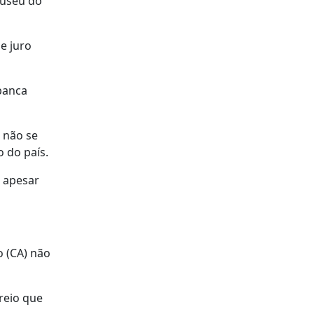
Museu do
e juro
banca
 não se
 do país.
 apesar
o (CA) não
reio que