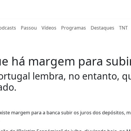
rent)
odcasts
Passou
Vídeos
Programas
Destaques
TNT
ue há margem para subir
rtugal lembra, no entanto, q
ado.
iste margem para a banca subir os juros dos depósitos, 
.