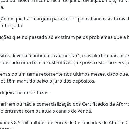
ação do “Boletim Económico” de julho, divulgado hoje, no 
a.
ção de que há “margem para subir” pelos bancos as taxas d
er forçada.
ões que no passado só existiram pelos problemas que a 
itos deveria “continuar a aumentar”, mas alertou para que
a de tudo uma banca sustentável que possa estar ao serviço
em sido um tema recorrente nos últimos meses, dado que,
ncos têm mantido baixo o juro dos depósitos.
 ligeiramente as taxas.
rirem ou não à comercialização dos Certificados de Aforr
 entraves com os atuais canais de venda.
idos 8,5 mil milhões de euros de Certificados de Aforro. C