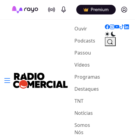
On Air
Podcasts
Log in
Premium
(current)
Ouvir
Podcasts
Passou
Vídeos
Programas
Destaques
TNT
Notícias
Somos
Nós