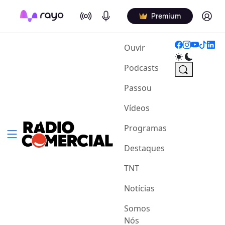
On Air
Podcasts
Log in
Premium
(current)
Ouvir
Podcasts
Passou
Vídeos
Programas
Destaques
TNT
Notícias
Somos
Nós