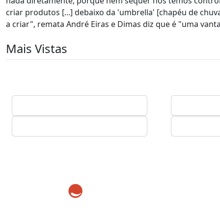
nada diretamente, porque nem sequer nós temos contro
criar produtos [...] debaixo da 'umbrella' [chapéu de ch
a criar", remata André Eiras e Dimas diz que é "uma vant
Mais Vistas