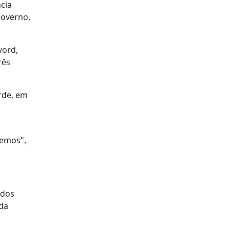
cia
governo,
word,
rês
rde, em
temos",
 dos
da