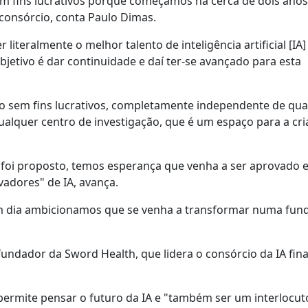
m fins lucrativos porque começámos há cerca de dois anos [
 consórcio, conta Paulo Dimas.
 literalmente o melhor talento de inteligência artificial [IA
bjetivo é dar continuidade e daí ter-se avançado para esta
o sem fins lucrativos, completamente independente de qua
 qualquer centro de investigação, que é um espaço para a cr
á foi proposto, temos esperança que venha a ser aprovado 
vadores" de IA, avança.
um dia ambicionamos que se venha a transformar numa fun
fundador da Sword Health, que lidera o consórcio da IA fin
permite pensar o futuro da IA e "também ser um interlocu