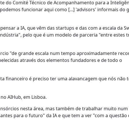
rte do Comité Técnico de Acompanhamento para a Inteligên
o, podemos funcionar aqui como [...] 'advisors' informais do 
ensar a IA, que vêm das startups e das com a escala da S
ndústria", pelo que é um modelo de parceria "entre estes t
órcio "de grande escala num tempo aproximadamente reco
belecidas através dos elementos fundadores e de todo o
sta financeiro é preciso ter uma alavancagem que nós não 
 no AIHub, em Lisboa.
 consórcios nesta área, mas também de trabalhar muito num
tes para o futuro" da IA e que tem a ver "com a questão 