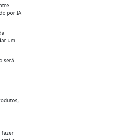
ntre
do por IA
da
 dar um
o será
rodutos,
 fazer