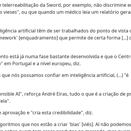
telerreabilitação da Sword, por exemplo, não discrimine e
s vieses", ou que quando um médico leia um relatório gera
igência artificial têm de ser trabalhados do ponto de vista 
amework' [enquadramento] que permite de certa forma [...]
to está já numa fase bastante desenvolvida e que o Centr
" em Portugal e a nível europeu, diz.
e nós possamos confiar em inteligência artificial, (...) "é
sible AI", reforça André Eiras, tudo o que é a criação de p
ela".
aprovação e "cria esta credibilidade", diz.
goritmos que nos estão a criar 'bias' [viés]. Aí não podemos