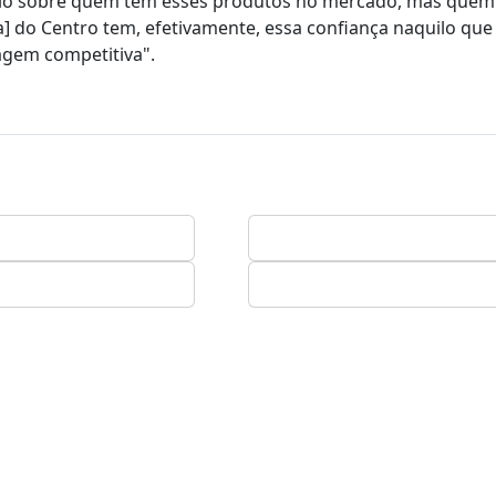
lo sobre quem tem esses produtos no mercado, mas quem 
uva] do Centro tem, efetivamente, essa confiança naquilo qu
agem competitiva".