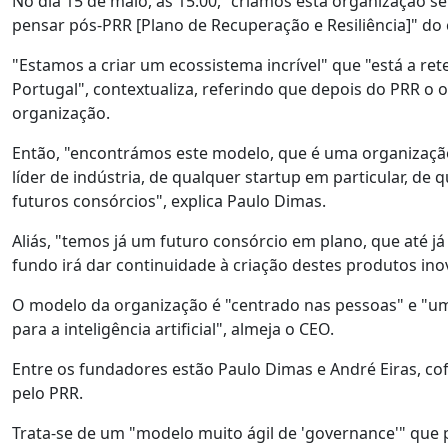
No dia 15 de maio, às 15:00, "criámos esta organização se
pensar pós-PRR [Plano de Recuperação e Resiliência]" do
"Estamos a criar um ecossistema incrível" que "está a reter
Portugal", contextualiza, referindo que depois do PRR o o
organização.
Então, "encontrámos este modelo, que é uma organizaçã
líder de indústria, de qualquer startup em particular, de
futuros consórcios", explica Paulo Dimas.
Aliás, "temos já um futuro consórcio em plano, que até j
fundo irá dar continuidade à criação destes produtos ino
O modelo da organização é "centrado nas pessoas" e "
para a inteligência artificial", almeja o CEO.
Entre os fundadores estão Paulo Dimas e André Eiras, co
pelo PRR.
Trata-se de um "modelo muito ágil de 'governance'" que 