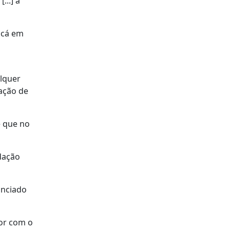
...] a
] cá em
lquer
iação de
e que no
dação
anciado
tor com o