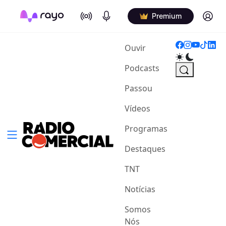
On Air
Podcasts
Log in
Premium
(current)
Ouvir
Podcasts
Passou
Vídeos
Programas
Destaques
TNT
Notícias
Somos
Nós