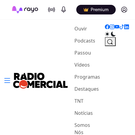
On Air
Podcasts
Log in
Premium
(current)
Ouvir
Podcasts
Passou
Vídeos
Programas
Destaques
TNT
Notícias
Somos
Nós