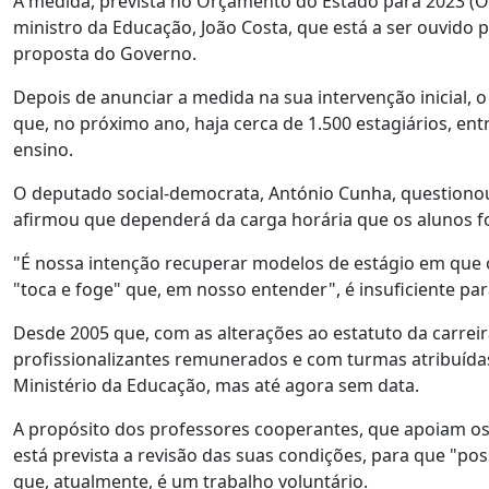
A medida, prevista no Orçamento do Estado para 2023 (O
ministro da Educação, João Costa, que está a ser ouvido
proposta do Governo.
Depois de anunciar a medida na sua intervenção inicial, 
que, no próximo ano, haja cerca de 1.500 estagiários, ent
ensino.
O deputado social-democrata, António Cunha, questiono
afirmou que dependerá da carga horária que os alunos f
"É nossa intenção recuperar modelos de estágio em que
"toca e foge" que, em nosso entender", é insuficiente pa
Desde 2005 que, com as alterações ao estatuto da carrei
profissionalizantes remunerados e com turmas atribuídas
Ministério da Educação, mas até agora sem data.
A propósito dos professores cooperantes, que apoiam os 
está prevista a revisão das suas condições, para que "po
que, atualmente, é um trabalho voluntário.