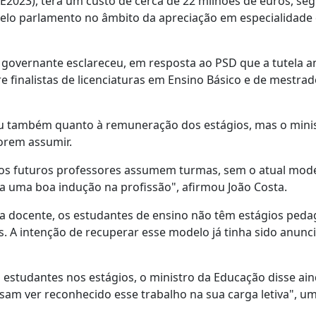
E2023), terá um custo de cerca de 22 milhões de euros, se
 pelo parlamento no âmbito da apreciação em especialidade
o governante esclareceu, em resposta ao PSD que a tutela a
re finalistas de licenciaturas em Ensino Básico e de mestra
u também quanto à remuneração dos estágios, mas o mini
orem assumir.
 os futuros professores assumem turmas, sem o atual mod
ra uma boa indução na profissão", afirmou João Costa.
ra docente, os estudantes de ensino não têm estágios ped
. A intenção de recuperar esse modelo já tinha sido anunc
estudantes nos estágios, o ministro da Educação disse ai
ssam ver reconhecido esse trabalho na sua carga letiva", u