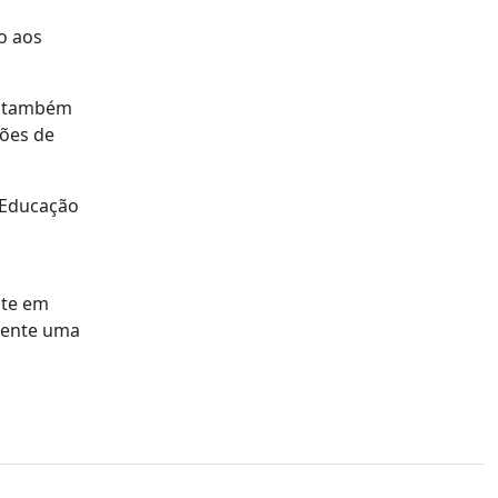
o aos
do também
hões de
 Educação
nte em
mente uma