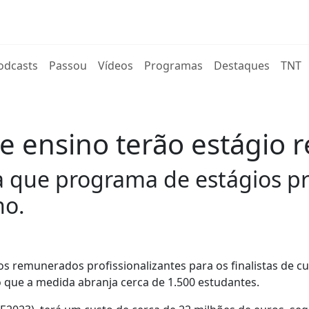
rent)
odcasts
Passou
Vídeos
Programas
Destaques
TNT
de ensino terão estági
a que programa de estágios p
no.
s remunerados profissionalizantes para os finalistas de c
 que a medida abranja cerca de 1.500 estudantes.