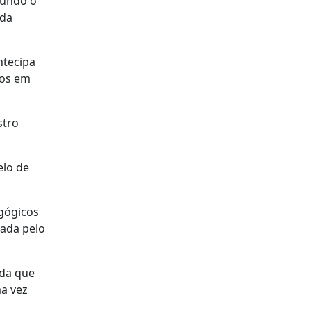
gundo o
 da
ntecipa
dos em
stro
elo de
agógicos
iada pelo
nda que
ma vez