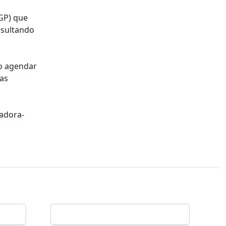
GP) que
esultando
do agendar
as
madora-
.