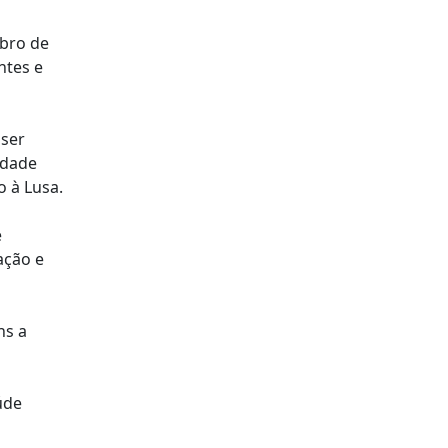
mbro de
ntes e
 ser
idade
o à Lusa.
e
ação e
ns a
úde