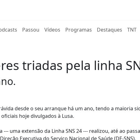
rent)
odcasts
Passou
Vídeos
Programas
Destaques
TNT
res triadas pela linha S
ano.
rávida desde o seu arranque há um ano, tendo a maioria si
ficiais hoje divulgados à Lusa.
 --- uma extensão da Linha SNS 24 --- realizou, até ao pass
Direção Executiva do Serviço Nacional de Saúde (DE-SNS).