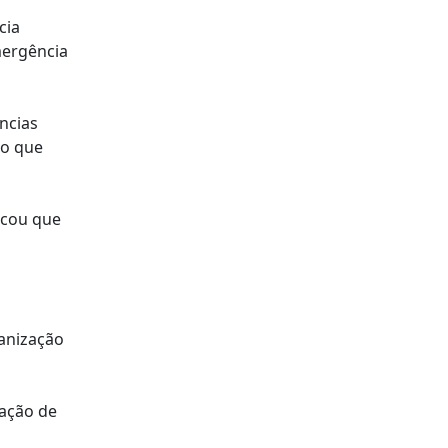
cia
mergência
ncias
 o que
icou que
anização
tação de