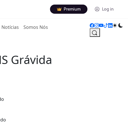
Premium
Log in
Notícias
Somos Nós
NS Grávida
do
ado