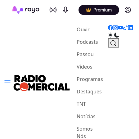
On Air
Podcasts
Log in
Premium
(current)
Ouvir
Podcasts
Passou
Vídeos
Programas
Destaques
TNT
Notícias
Somos
Nós