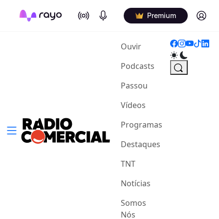
On Air
Podcasts
Log in
Premium
(current)
Ouvir
Podcasts
Passou
Vídeos
Programas
Destaques
TNT
Notícias
Somos
Nós