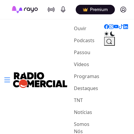
On Air
Podcasts
Log in
Premium
(current)
Ouvir
Podcasts
Passou
Vídeos
Programas
Destaques
TNT
Notícias
Somos
Nós