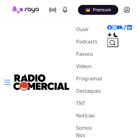
On Air
Podcasts
Log in
Premium
(current)
Ouvir
Podcasts
Passou
Vídeos
Programas
Destaques
TNT
Notícias
Somos
Nós