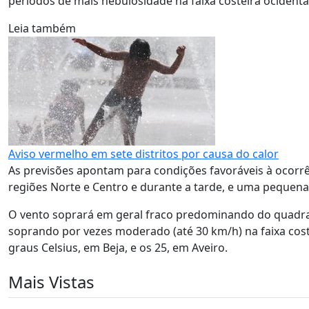
períodos de mais nebulosidade na faixa costeira ocidental
Leia também
Aviso vermelho em sete distritos por causa do calor
As previsões apontam para condições favoráveis à ocorrên
regiões Norte e Centro e durante a tarde, e uma pequen
O vento soprará em geral fraco predominando do quadran
soprando por vezes moderado (até 30 km/h) na faixa cost
graus Celsius, em Beja, e os 25, em Aveiro.
Mais Vistas