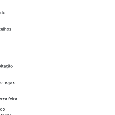
 do
celhos
pitação
e hoje e
rça feira.
ndo