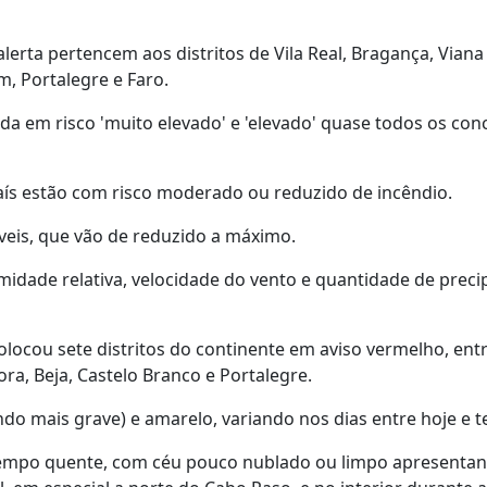
erta pertencem aos distritos de Vila Real, Bragança, Viana
m, Portalegre e Faro.
da em risco 'muito elevado' e 'elevado' quase todos os con
país estão com risco moderado ou reduzido de incêndio.
veis, que vão de reduzido a máximo.
umidade relativa, velocidade do vento e quantidade de preci
colocou sete distritos do continente em aviso vermelho, entr
ra, Beja, Castelo Branco e Portalegre.
ndo mais grave) e amarelo, variando nos dias entre hoje e te
 tempo quente, com céu pouco nublado ou limpo apresenta