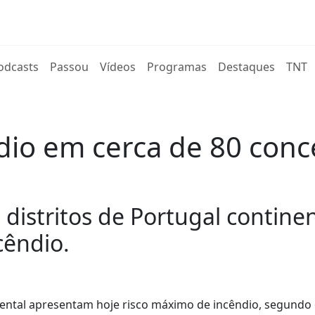
rent)
odcasts
Passou
Vídeos
Programas
Destaques
TNT
io em cerca de 80 conce
 distritos de Portugal contine
cêndio.
inental apresentam hoje risco máximo de incêndio, segundo