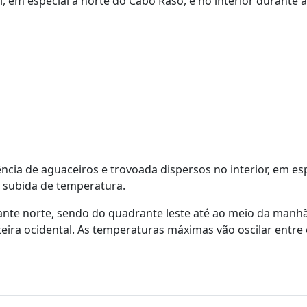
, em especial a norte do Cabo Raso, e no interior durante a
cia de aguaceiros e trovoada dispersos no interior, em es
a subida de temperatura.
te norte, sendo do quadrante leste até ao meio da manhã
eira ocidental. As temperaturas máximas vão oscilar entre 