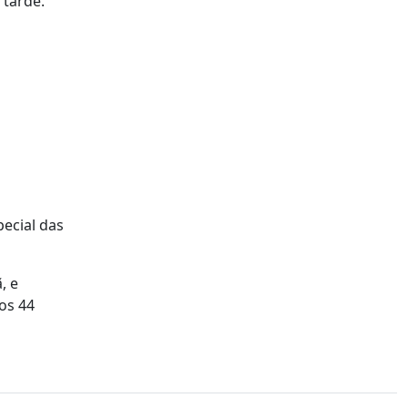
 tarde.
pecial das
, e
os 44