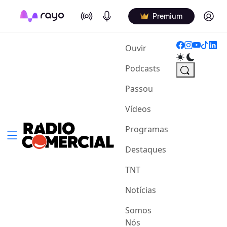
On Air
Podcasts
Log in
Premium
(current)
Ouvir
Podcasts
Passou
Vídeos
Programas
Destaques
TNT
Notícias
Somos
Nós