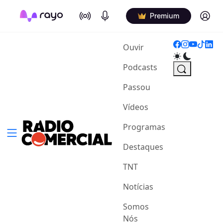
On Air
Podcasts
Log in
Premium
(current)
Ouvir
Podcasts
Passou
Vídeos
Programas
Destaques
TNT
Notícias
Somos
Nós