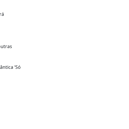
rá
outras
ntica ‘Só