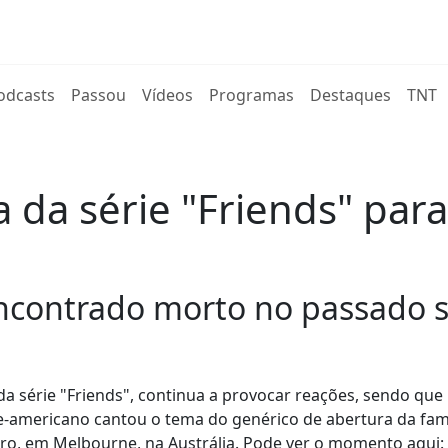
rent)
odcasts
Passou
Vídeos
Programas
Destaques
TNT
a da série "Friends" pa
encontrado morto no passado s
a série "Friends", continua a provocar reações, sendo qu
orte-americano cantou o tema do genérico de abertura da fa
ro, em Melbourne, na Austrália. Pode ver o momento aqui: