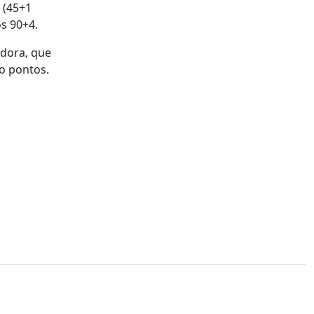
 (45+1
s 90+4.
adora, que
o pontos.