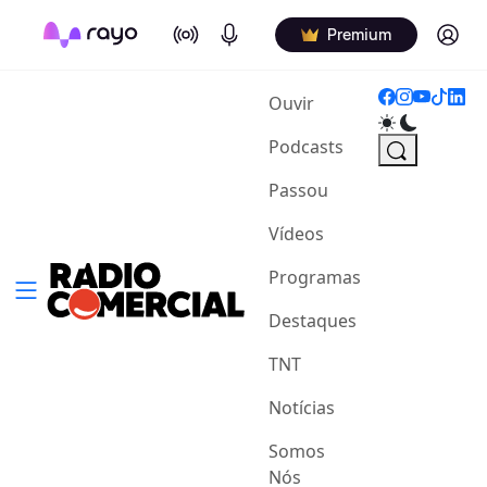
On Air
Podcasts
Log in
Premium
(current)
Ouvir
Podcasts
Passou
Vídeos
Programas
Destaques
TNT
Notícias
Somos
Nós