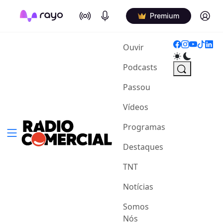
On Air
Podcasts
Log in
Premium
(current)
Ouvir
Podcasts
Passou
Vídeos
Programas
Destaques
TNT
Notícias
Somos
Nós