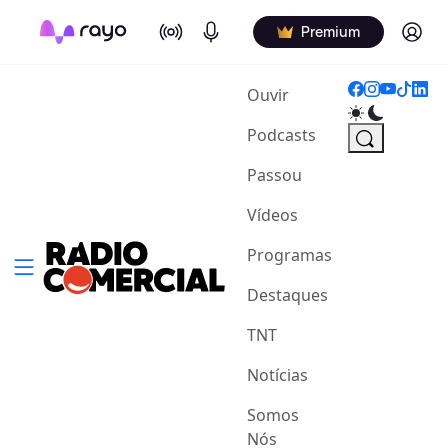
On Air
Podcasts
Log in
Premium
(current)
Ouvir
Podcasts
Passou
Vídeos
Programas
Destaques
TNT
Notícias
Somos
Nós